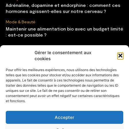
Adrénaline, dopamine et endorphine : comment ces
hormones agissent-elles sur notre cerveau ?
Mode & Beauté
Maintenir une alimentation bio avec un budget limité
: est-ce possible ?
Gérer le consentement aux
CATÉGORIES
cookies
Mode & Beauté
121
Pour offrir les meilleures expériences, nous utilisons des technologies
telles que les cookies pour stocker et/ou accéder aux informations des
Lifestyle
104
appareils. Le fait de consentir à ces technologies nous permettra de
Maison
85
traiter des données telles que le comportement de navigation ou les ID
uniques sur ce site. Le fait de ne pas consentir ou de retirer son
Shopping
81
consentement peut avoir un effet négatif sur certaines caractéristiques
et fonctions.
Entrepreneuse
28
Accepter