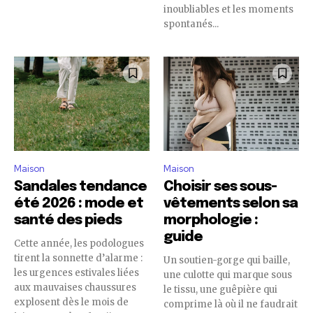
inoubliables et les moments
spontanés...
Maison
Maison
Sandales tendance
Choisir ses sous-
été 2026 : mode et
vêtements selon sa
santé des pieds
morphologie :
guide
Cette année, les podologues
tirent la sonnette d’alarme :
Un soutien-gorge qui baille,
les urgences estivales liées
une culotte qui marque sous
aux mauvaises chaussures
le tissu, une guêpière qui
explosent dès le mois de
comprime là où il ne faudrait