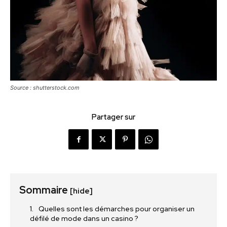
Source : shutterstock.com
Partager sur
Sommaire
[hide]
Quelles sont les démarches pour organiser un
défilé de mode dans un casino ?