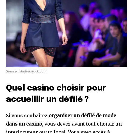
Source : shutterstock.com
Quel casino choisir pour
accueillir un défilé ?
Si vous souhaitez
organiser un défilé de mode
dans un casino
, vous devez avant tout choisir un
interlocuteur ou un local. Vous avez accès à