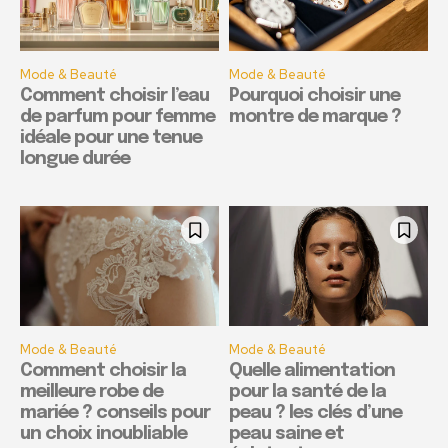
Mode & Beauté
Mode & Beauté
Comment choisir l’eau
Pourquoi choisir une
de parfum pour femme
montre de marque ?
idéale pour une tenue
longue durée
Mode & Beauté
Mode & Beauté
Comment choisir la
Quelle alimentation
meilleure robe de
pour la santé de la
mariée ? conseils pour
peau ? les clés d’une
un choix inoubliable
peau saine et