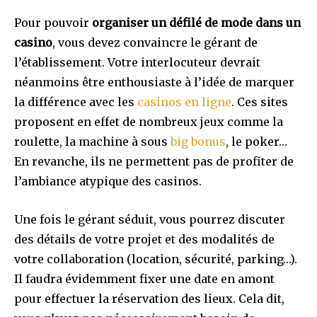
Pour pouvoir
organiser un défilé de mode dans un
casino
, vous devez convaincre le gérant de
l’établissement. Votre interlocuteur devrait
néanmoins être enthousiaste à l’idée de marquer
la différence avec les
casinos en ligne
. Ces sites
proposent en effet de nombreux jeux comme la
roulette, la machine à sous
big bonus
, le poker…
En revanche, ils ne permettent pas de profiter de
l’ambiance atypique des casinos.
Une fois le gérant séduit, vous pourrez discuter
des détails de votre projet et des modalités de
votre collaboration (location, sécurité, parking…).
Il faudra évidemment fixer une date en amont
pour effectuer la réservation des lieux. Cela dit,