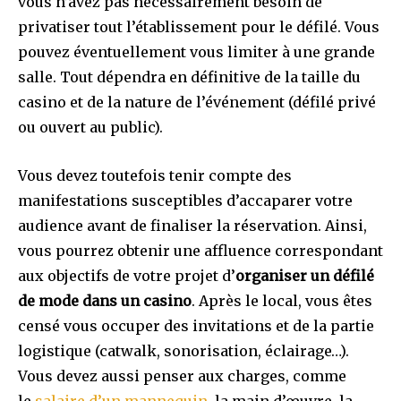
vous n’avez pas nécessairement besoin de
privatiser tout l’établissement pour le défilé. Vous
pouvez éventuellement vous limiter à une grande
salle. Tout dépendra en définitive de la taille du
casino et de la nature de l’événement (défilé privé
ou ouvert au public).
Vous devez toutefois tenir compte des
manifestations susceptibles d’accaparer votre
audience avant de finaliser la réservation. Ainsi,
vous pourrez obtenir une affluence correspondant
aux objectifs de votre projet d’
organiser un défilé
de mode dans un casino
. Après le local, vous êtes
censé vous occuper des invitations et de la partie
logistique (catwalk, sonorisation, éclairage…).
Vous devez aussi penser aux charges, comme