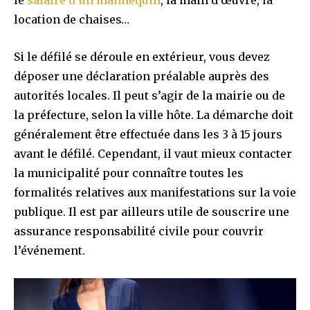
le
salaire d’un mannequin
, la main d’œuvre, la
location de chaises…
Si le défilé se déroule en extérieur, vous devez
déposer une déclaration préalable auprès des
autorités locales. Il peut s’agir de la mairie ou de
la préfecture, selon la ville hôte. La démarche doit
généralement être effectuée dans les 3 à 15 jours
avant le défilé. Cependant, il vaut mieux contacter
la municipalité pour connaître toutes les
formalités relatives aux manifestations sur la voie
publique. Il est par ailleurs utile de souscrire une
assurance responsabilité civile pour couvrir
l’événement.