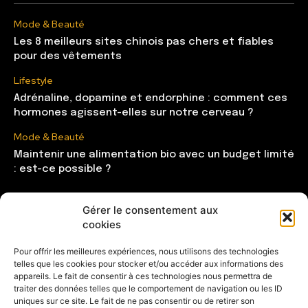
Mode & Beauté
Les 8 meilleurs sites chinois pas chers et fiables
pour des vêtements
Lifestyle
Adrénaline, dopamine et endorphine : comment ces
hormones agissent-elles sur notre cerveau ?
Mode & Beauté
Maintenir une alimentation bio avec un budget limité
: est-ce possible ?
Gérer le consentement aux
CATÉGORIES
cookies
Mode & Beauté
121
Pour offrir les meilleures expériences, nous utilisons des technologies
telles que les cookies pour stocker et/ou accéder aux informations des
Lifestyle
104
appareils. Le fait de consentir à ces technologies nous permettra de
Maison
85
traiter des données telles que le comportement de navigation ou les ID
uniques sur ce site. Le fait de ne pas consentir ou de retirer son
Shopping
81