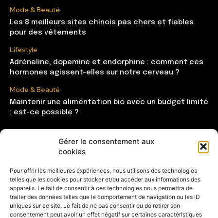
Mode & Beauté
Les 8 meilleurs sites chinois pas chers et fiables
pour des vêtements
Lifestyle
Adrénaline, dopamine et endorphine : comment ces
hormones agissent-elles sur notre cerveau ?
Mode & Beauté
Maintenir une alimentation bio avec un budget limité
: est-ce possible ?
Gérer le consentement aux
CATÉGORIES
cookies
Mode & Beauté
121
Pour offrir les meilleures expériences, nous utilisons des technologies
telles que les cookies pour stocker et/ou accéder aux informations des
Lifestyle
104
appareils. Le fait de consentir à ces technologies nous permettra de
Maison
85
traiter des données telles que le comportement de navigation ou les ID
uniques sur ce site. Le fait de ne pas consentir ou de retirer son
Shopping
81
consentement peut avoir un effet négatif sur certaines caractéristiques