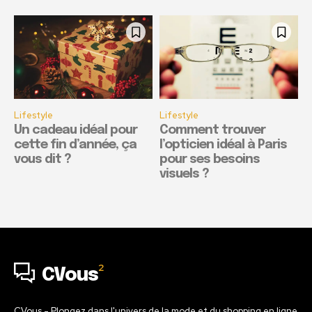
Lifestyle
Lifestyle
Un cadeau idéal pour
Comment trouver
cette fin d’année, ça
l’opticien idéal à Paris
vous dit ?
pour ses besoins
visuels ?
2
CVous
CVous - Plongez dans l'univers de la mode et du shopping en ligne