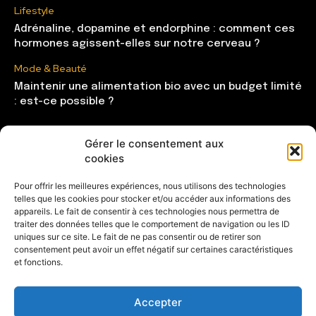
Lifestyle
Adrénaline, dopamine et endorphine : comment ces
hormones agissent-elles sur notre cerveau ?
Mode & Beauté
Maintenir une alimentation bio avec un budget limité
: est-ce possible ?
Gérer le consentement aux
CATÉGORIES
cookies
Mode & Beauté
121
Pour offrir les meilleures expériences, nous utilisons des technologies
telles que les cookies pour stocker et/ou accéder aux informations des
Lifestyle
104
appareils. Le fait de consentir à ces technologies nous permettra de
Maison
85
traiter des données telles que le comportement de navigation ou les ID
uniques sur ce site. Le fait de ne pas consentir ou de retirer son
Shopping
81
consentement peut avoir un effet négatif sur certaines caractéristiques
et fonctions.
Entrepreneuse
28
Accepter