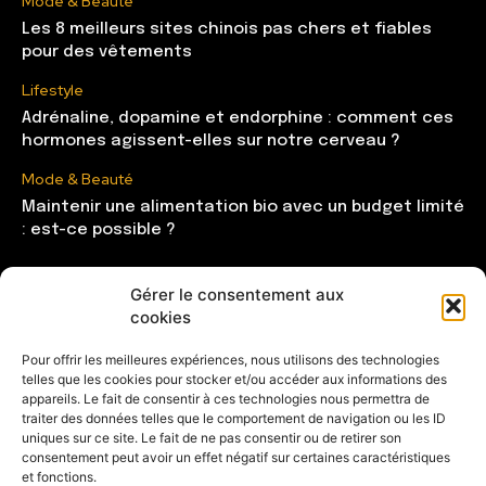
Mode & Beauté
Les 8 meilleurs sites chinois pas chers et fiables
pour des vêtements
Lifestyle
Adrénaline, dopamine et endorphine : comment ces
hormones agissent-elles sur notre cerveau ?
Mode & Beauté
Maintenir une alimentation bio avec un budget limité
: est-ce possible ?
Gérer le consentement aux
CATÉGORIES
cookies
Mode & Beauté
121
Pour offrir les meilleures expériences, nous utilisons des technologies
telles que les cookies pour stocker et/ou accéder aux informations des
Lifestyle
104
appareils. Le fait de consentir à ces technologies nous permettra de
Maison
85
traiter des données telles que le comportement de navigation ou les ID
uniques sur ce site. Le fait de ne pas consentir ou de retirer son
Shopping
81
consentement peut avoir un effet négatif sur certaines caractéristiques
et fonctions.
Entrepreneuse
28