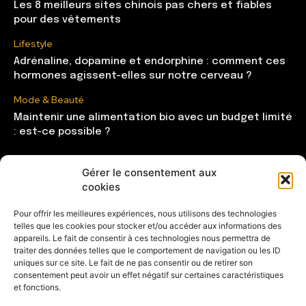
Les 8 meilleurs sites chinois pas chers et fiables
pour des vêtements
Lifestyle
Adrénaline, dopamine et endorphine : comment ces
hormones agissent-elles sur notre cerveau ?
Mode & Beauté
Maintenir une alimentation bio avec un budget limité
: est-ce possible ?
Gérer le consentement aux
CATÉGORIES
cookies
Mode & Beauté
121
Pour offrir les meilleures expériences, nous utilisons des technologies
telles que les cookies pour stocker et/ou accéder aux informations des
Lifestyle
104
appareils. Le fait de consentir à ces technologies nous permettra de
Maison
85
traiter des données telles que le comportement de navigation ou les ID
uniques sur ce site. Le fait de ne pas consentir ou de retirer son
Shopping
81
consentement peut avoir un effet négatif sur certaines caractéristiques
et fonctions.
Entrepreneuse
28