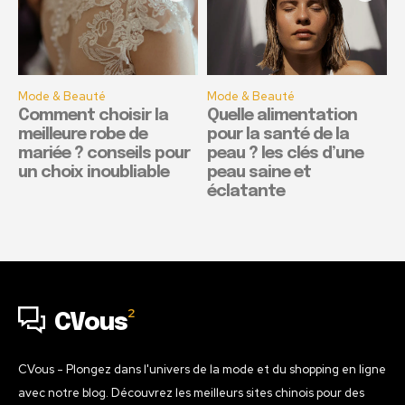
Mode & Beauté
Mode & Beauté
Comment choisir la
Quelle alimentation
meilleure robe de
pour la santé de la
mariée ? conseils pour
peau ? les clés d’une
un choix inoubliable
peau saine et
éclatante
2
CVous
CVous - Plongez dans l'univers de la mode et du shopping en ligne
avec notre blog. Découvrez les meilleurs sites chinois pour des