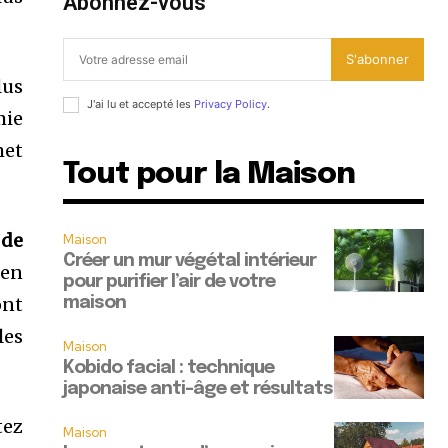
Abonnez-vous
S'abonner
lus
J'ai lu et accepté les
Privacy Policy
.
mie
met
Tout pour la Maison
 de
Maison
Créer un mur végétal intérieur
ien
pour purifier l’air de votre
ont
maison
les
Maison
Kobido facial : technique
japonaise anti-âge et résultats
tez
Maison