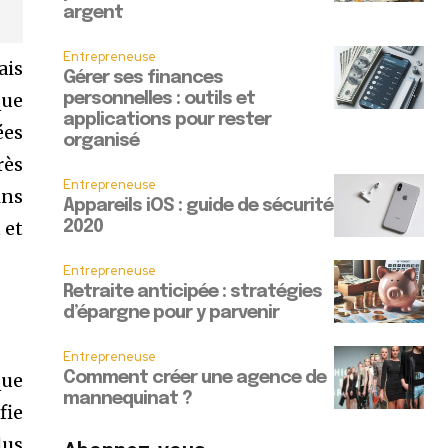
argent
Entrepreneuse
ais
Gérer ses finances
que
personnelles : outils et
applications pour rester
ées
organisé
rès
Entrepreneuse
ins
Appareils iOS : guide de sécurité
 et
2020
Entrepreneuse
Retraite anticipée : stratégies
d’épargne pour y parvenir
Entrepreneuse
que
Comment créer une agence de
mannequinat ?
fie
lus