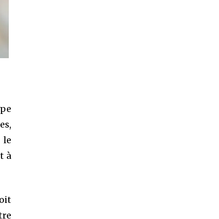
ype
es,
 le
t à
oit
tre