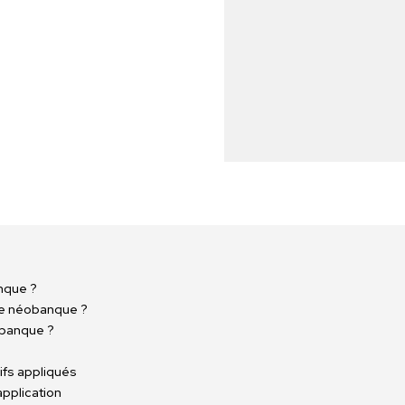
nque ?
e néobanque ?
obanque ?
rifs appliqués
application