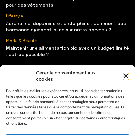
pour des vêtements
Lifestyle
Adrénaline, dopamine et endorphine : comment ces
hormones agissent-elles sur notre cerveau ?
Mode & Beauté
Maintenir une alimentation bio avec un budget limité
: est-ce possible ?
Gérer le consentement aux
CATÉGORIES
cookies
Mode & Beauté
121
Pour offrir les meilleures expériences, nous utilisons des technologies
telles que les cookies pour stocker et/ou accéder aux informations des
Lifestyle
104
appareils. Le fait de consentir à ces technologies nous permettra de
Maison
85
traiter des données telles que le comportement de navigation ou les ID
uniques sur ce site. Le fait de ne pas consentir ou de retirer son
Shopping
81
consentement peut avoir un effet négatif sur certaines caractéristiques
et fonctions.
Entrepreneuse
28