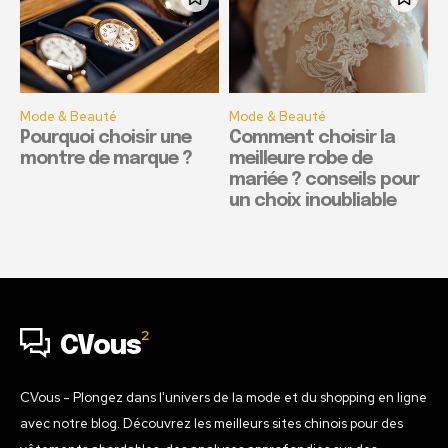
Mode & Beauté
Mode & Beauté
Pourquoi choisir une
Comment choisir la
montre de marque ?
meilleure robe de
mariée ? conseils pour
un choix inoubliable
2
CVous
CVous - Plongez dans l'univers de la mode et du shopping en ligne
avec notre blog. Découvrez les meilleurs sites chinois pour des