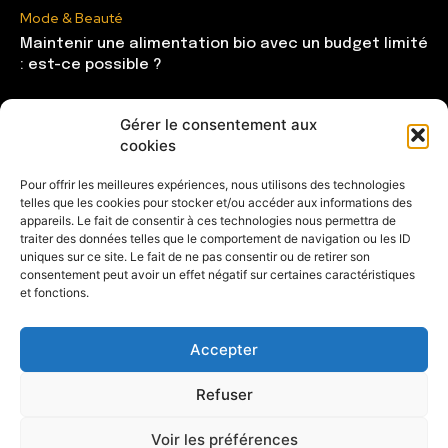
Mode & Beauté
Maintenir une alimentation bio avec un budget limité
: est-ce possible ?
Gérer le consentement aux
CATÉGORIES
cookies
Mode & Beauté
121
Pour offrir les meilleures expériences, nous utilisons des technologies
telles que les cookies pour stocker et/ou accéder aux informations des
Lifestyle
104
appareils. Le fait de consentir à ces technologies nous permettra de
Maison
85
traiter des données telles que le comportement de navigation ou les ID
uniques sur ce site. Le fait de ne pas consentir ou de retirer son
Shopping
81
consentement peut avoir un effet négatif sur certaines caractéristiques
et fonctions.
Entrepreneuse
28
Accepter
Refuser
© Tous droits réservés - CVOUS.com 2023
Voir les préférences