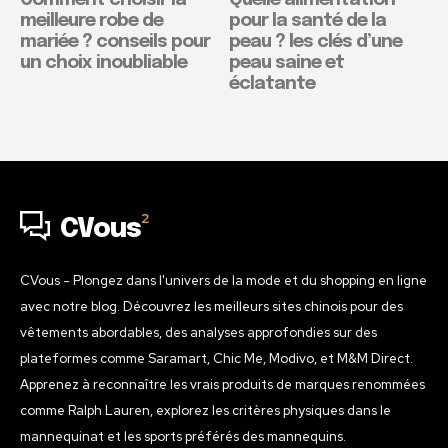
meilleure robe de
pour la santé de la
mariée ? conseils pour
peau ? les clés d’une
un choix inoubliable
peau saine et
éclatante
2
CVous
CVous - Plongez dans l'univers de la mode et du shopping en ligne
avec notre blog. Découvrez les meilleurs sites chinois pour des
vêtements abordables, des analyses approfondies sur des
plateformes comme Saramart, Chic Me, Modivo, et M&M Direct.
Apprenez à reconnaître les vrais produits de marques renommées
comme Ralph Lauren, explorez les critères physiques dans le
mannequinat et les sports préférés des mannequins.